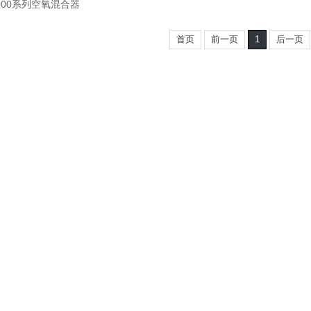
6000系列空氧混合器
首页
前一页
1
后一页