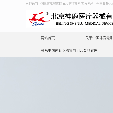
欢迎访问中国体育竞彩官网-nba竞猜官网,官方网站！全国服务热线：40
网站首页
关于中国体育竞彩官
联系中国体育竞彩官网-nba竞猜官网,