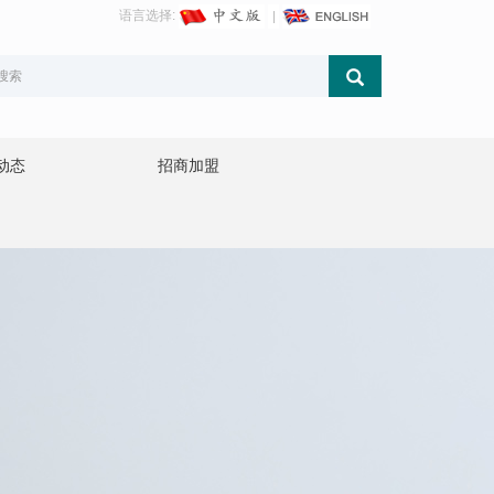
语言选择:
动态
招商加盟